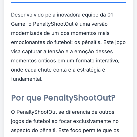
Desenvolvido pela inovadora equipe da 01
Game, o PenaltyShootOut é uma versão
modernizada de um dos momentos mais
emocionantes do futebol: os pênaltis. Este jogo
visa capturar a tensão e a emoção desses
momentos críticos em um formato interativo,
onde cada chute conta e a estratégia é
fundamental.
Por que PenaltyShootOut?
O PenaltyShootOut se diferencia de outros
jogos de futebol ao focar exclusivamente no
aspecto do pênalti. Este foco permite que os