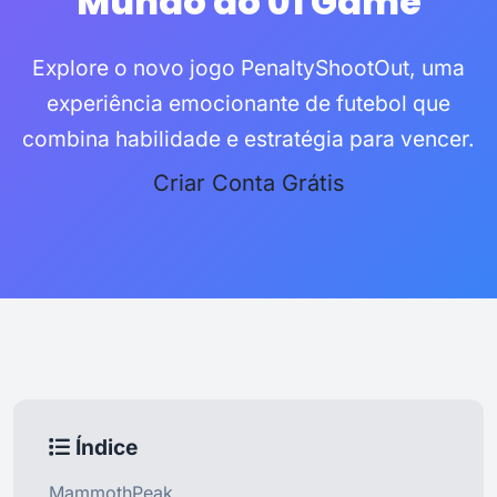
Mundo do 01 Game
Explore o novo jogo PenaltyShootOut, uma
experiência emocionante de futebol que
combina habilidade e estratégia para vencer.
Criar Conta Grátis
Índice
MammothPeak