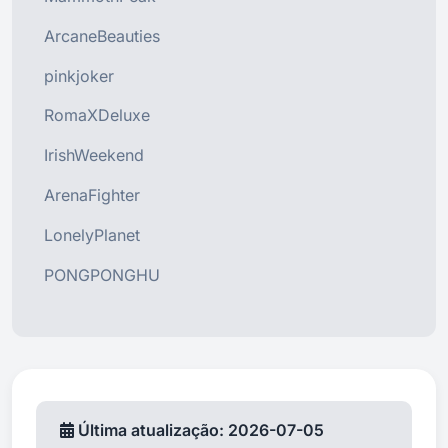
ArcaneBeauties
pinkjoker
RomaXDeluxe
IrishWeekend
ArenaFighter
LonelyPlanet
PONGPONGHU
Última atualização: 2026-07-05