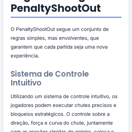
PenaltyShootOut
O PenaltyShootOut segue um conjunto de
regras simples, mas envolventes, que
garantem que cada partida seja uma nova
experiência.
Sistema de Controle
Intuitivo
Utilizando um sistema de controle intuitivo, os
jogadores podem executar chutes precisos e
bloqueios estratégicos. O controle sobre a
direção, força e curva do chute, juntamente
com as reações rápidas do goleiro, coloca o