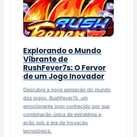
Explorando o Mundo
Vibrante de
RushFever7s: O Fervor
de um Jogo Inovador
Descubra a nova sensação do mundo
dos jogos, RushFever7s, um
emocionante jogo conhecido por sua
combinação única de estratégia e
ação sob a era da inovação
tecnológica.