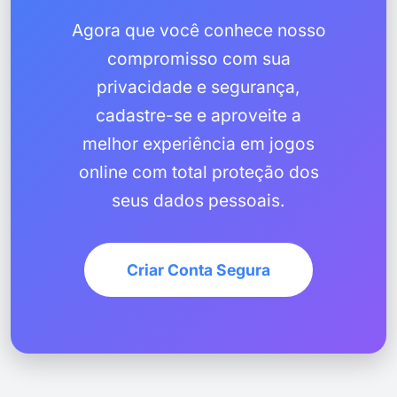
Agora que você conhece nosso
compromisso com sua
privacidade e segurança,
cadastre-se e aproveite a
melhor experiência em jogos
online com total proteção dos
seus dados pessoais.
Criar Conta Segura