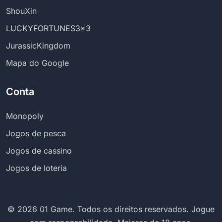
ShouXin
LUCKYFORTUNES3x3
JurassicKingdom
Mapa do Google
Conta
Monopoly
Jogos de pesca
Jogos de cassino
Jogos de loteria
© 2026 01 Game. Todos os direitos reservados. Jogue