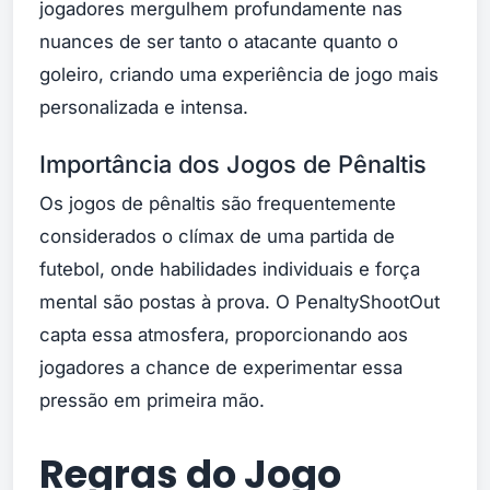
jogadores mergulhem profundamente nas
nuances de ser tanto o atacante quanto o
goleiro, criando uma experiência de jogo mais
personalizada e intensa.
Importância dos Jogos de Pênaltis
Os jogos de pênaltis são frequentemente
considerados o clímax de uma partida de
futebol, onde habilidades individuais e força
mental são postas à prova. O PenaltyShootOut
capta essa atmosfera, proporcionando aos
jogadores a chance de experimentar essa
pressão em primeira mão.
Regras do Jogo