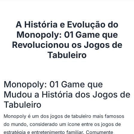
A História e Evolução do
Monopoly: 01 Game que
Revolucionou os Jogos de
Tabuleiro
Monopoly: 01 Game que
Mudou a História dos Jogos de
Tabuleiro
Monopoly é um dos jogos de tabuleiro mais famosos
do mundo, considerado um ícone entre os jogos de
estratégia e entretenimento familiar. Comumente