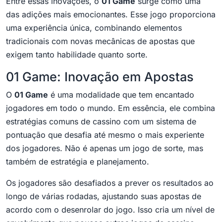
Entre essas inovações, o
01 Game
surge como uma
das adições mais emocionantes. Esse jogo proporciona
uma experiência única, combinando elementos
tradicionais com novas mecânicas de apostas que
exigem tanto habilidade quanto sorte.
01 Game: Inovação em Apostas
O
01 Game
é uma modalidade que tem encantado
jogadores em todo o mundo. Em essência, ele combina
estratégias comuns de cassino com um sistema de
pontuação que desafia até mesmo o mais experiente
dos jogadores. Não é apenas um jogo de sorte, mas
também de estratégia e planejamento.
Os jogadores são desafiados a prever os resultados ao
longo de várias rodadas, ajustando suas apostas de
acordo com o desenrolar do jogo. Isso cria um nível de