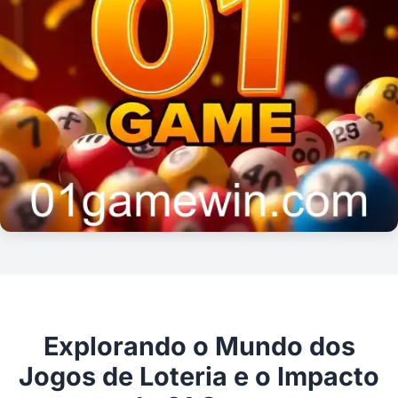
Explorando o Mundo dos
Jogos de Loteria e o Impacto