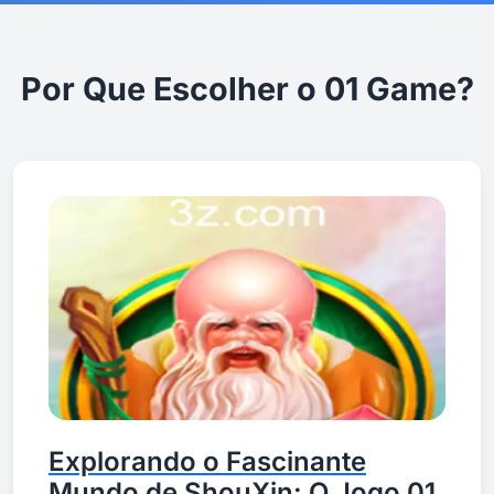
Por Que Escolher o 01 Game?
Explorando o Fascinante
Mundo de ShouXin: O Jogo 01