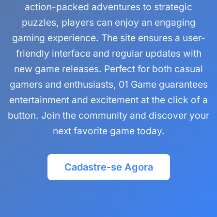
action-packed adventures to strategic
puzzles, players can enjoy an engaging
gaming experience. The site ensures a user-
friendly interface and regular updates with
new game releases. Perfect for both casual
gamers and enthusiasts, 01 Game guarantees
entertainment and excitement at the click of a
button. Join the community and discover your
next favorite game today.
Cadastre-se Agora