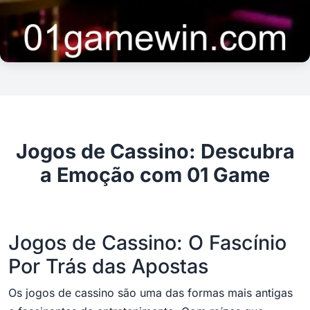
Jogos de Cassino: Descubra
a Emoção com 01 Game
Jogos de Cassino: O Fascínio
Por Trás das Apostas
Os jogos de cassino são uma das formas mais antigas