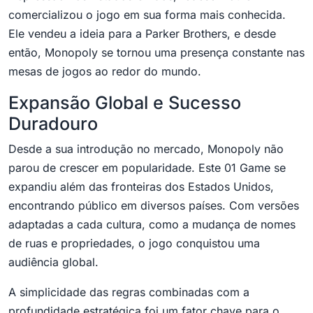
comercializou o jogo em sua forma mais conhecida.
Ele vendeu a ideia para a Parker Brothers, e desde
então, Monopoly se tornou uma presença constante nas
mesas de jogos ao redor do mundo.
Expansão Global e Sucesso
Duradouro
Desde a sua introdução no mercado, Monopoly não
parou de crescer em popularidade. Este 01 Game se
expandiu além das fronteiras dos Estados Unidos,
encontrando público em diversos países. Com versões
adaptadas a cada cultura, como a mudança de nomes
de ruas e propriedades, o jogo conquistou uma
audiência global.
A simplicidade das regras combinadas com a
profundidade estratégica foi um fator chave para o