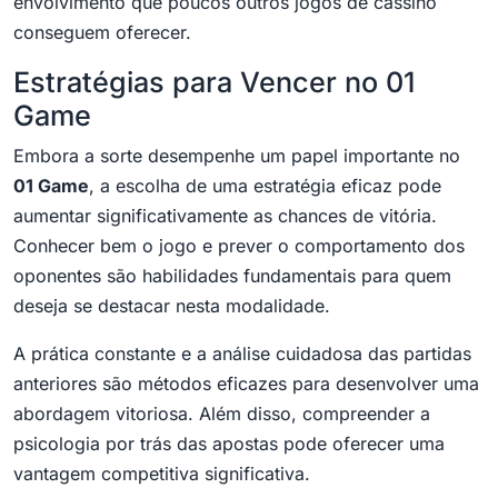
envolvimento que poucos outros jogos de cassino
conseguem oferecer.
Estratégias para Vencer no 01
Game
Embora a sorte desempenhe um papel importante no
01 Game
, a escolha de uma estratégia eficaz pode
aumentar significativamente as chances de vitória.
Conhecer bem o jogo e prever o comportamento dos
oponentes são habilidades fundamentais para quem
deseja se destacar nesta modalidade.
A prática constante e a análise cuidadosa das partidas
anteriores são métodos eficazes para desenvolver uma
abordagem vitoriosa. Além disso, compreender a
psicologia por trás das apostas pode oferecer uma
vantagem competitiva significativa.