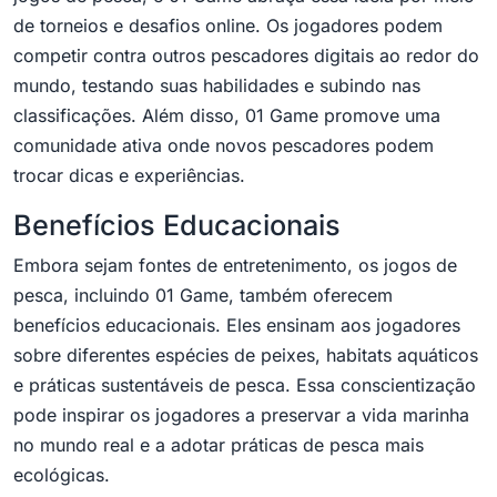
de torneios e desafios online. Os jogadores podem
competir contra outros pescadores digitais ao redor do
mundo, testando suas habilidades e subindo nas
classificações. Além disso, 01 Game promove uma
comunidade ativa onde novos pescadores podem
trocar dicas e experiências.
Benefícios Educacionais
Embora sejam fontes de entretenimento, os jogos de
pesca, incluindo 01 Game, também oferecem
benefícios educacionais. Eles ensinam aos jogadores
sobre diferentes espécies de peixes, habitats aquáticos
e práticas sustentáveis de pesca. Essa conscientização
pode inspirar os jogadores a preservar a vida marinha
no mundo real e a adotar práticas de pesca mais
ecológicas.