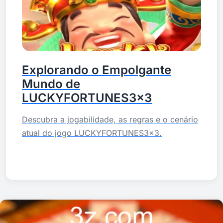
Explorando o Empolgante
Mundo de
LUCKYFORTUNES3x3
Descubra a jogabilidade, as regras e o cenário
atual do jogo LUCKYFORTUNES3x3.