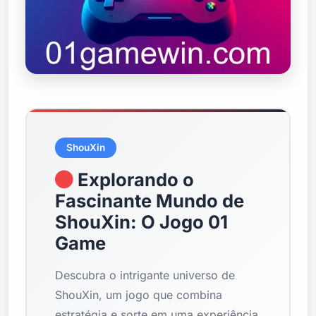
ShouXin
Explorando o
Fascinante Mundo de
ShouXin: O Jogo 01
Game
Descubra o intrigante universo de
ShouXin, um jogo que combina
estratégia e sorte em uma experiência