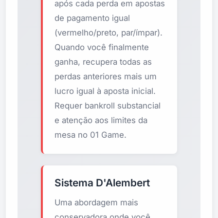
após cada perda em apostas
de pagamento igual
(vermelho/preto, par/ímpar).
Quando você finalmente
ganha, recupera todas as
perdas anteriores mais um
lucro igual à aposta inicial.
Requer bankroll substancial
e atenção aos limites da
mesa no 01 Game.
Sistema D'Alembert
Uma abordagem mais
conservadora onde você