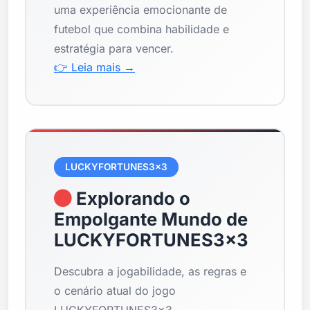
uma experiência emocionante de
futebol que combina habilidade e
estratégia para vencer.
👉 Leia mais →
LUCKYFORTUNES3x3
Explorando o
Empolgante Mundo de
LUCKYFORTUNES3x3
Descubra a jogabilidade, as regras e
o cenário atual do jogo