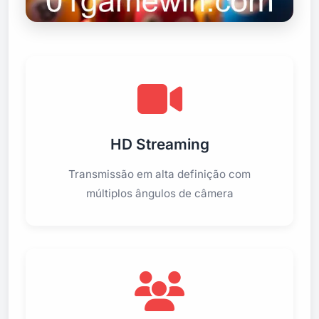
HD Streaming
Transmissão em alta definição com
múltiplos ângulos de câmera