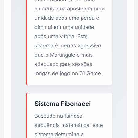
aumenta sua aposta em uma
unidade após uma perda e
diminui em uma unidade
após uma vitória. Este
sistema é menos agressivo
que o Martingale e mais
adequado para sessões
longas de jogo no 01 Game.
Sistema Fibonacci
Baseado na famosa
sequência matemática, este
sistema determina o