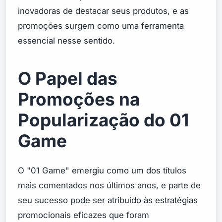
inovadoras de destacar seus produtos, e as
promoções surgem como uma ferramenta
essencial nesse sentido.
O Papel das
Promoções na
Popularização do 01
Game
O "01 Game" emergiu como um dos títulos
mais comentados nos últimos anos, e parte de
seu sucesso pode ser atribuído às estratégias
promocionais eficazes que foram