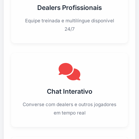
Dealers Profissionais
Equipe treinada e multilíngue disponível
24/7
Chat Interativo
Converse com dealers e outros jogadores
em tempo real