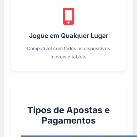
Jogue em Qualquer Lugar
Compatível com todos os dispositivos
móveis e tablets
Tipos de Apostas e
Pagamentos