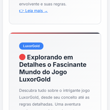
envolvente e suas regras.
👉 Leia mais →
LuxorGold
Explorando em
Detalhes o Fascinante
Mundo do Jogo
LuxorGold
Descubra tudo sobre o intrigante jogo
LuxorGold, desde seu conceito até as
regras detalhadas. Uma aventura