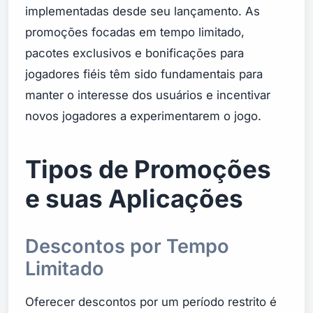
implementadas desde seu lançamento. As
promoções focadas em tempo limitado,
pacotes exclusivos e bonificações para
jogadores fiéis têm sido fundamentais para
manter o interesse dos usuários e incentivar
novos jogadores a experimentarem o jogo.
Tipos de Promoções
e suas Aplicações
Descontos por Tempo
Limitado
Oferecer descontos por um período restrito é