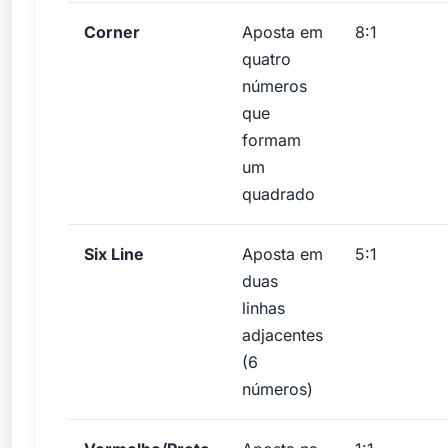
Corner
Aposta em
8:1
quatro
números
que
formam
um
quadrado
Six Line
Aposta em
5:1
duas
linhas
adjacentes
(6
números)