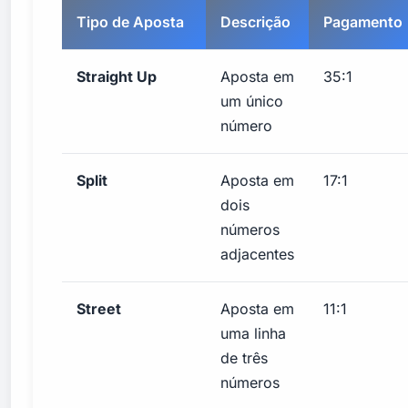
Tipo de Aposta
Descrição
Pagamento
Straight Up
Aposta em
35:1
um único
número
Split
Aposta em
17:1
dois
números
adjacentes
Street
Aposta em
11:1
uma linha
de três
números