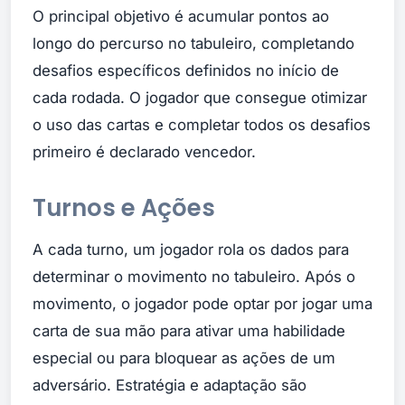
O principal objetivo é acumular pontos ao
longo do percurso no tabuleiro, completando
desafios específicos definidos no início de
cada rodada. O jogador que consegue otimizar
o uso das cartas e completar todos os desafios
primeiro é declarado vencedor.
Turnos e Ações
A cada turno, um jogador rola os dados para
determinar o movimento no tabuleiro. Após o
movimento, o jogador pode optar por jogar uma
carta de sua mão para ativar uma habilidade
especial ou para bloquear as ações de um
adversário. Estratégia e adaptação são