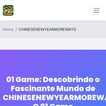
Home
CHINESENEWYEARMOREWAYS
01 Game: Descobrindo o
Fascinante Mundo de
CHINESENEWYEARMOREW