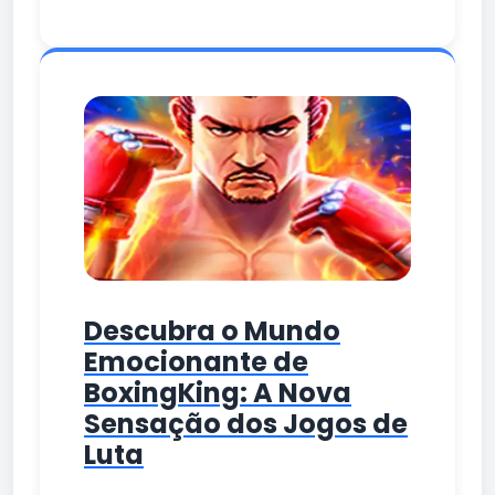
Descubra o Mundo
Emocionante de
BoxingKing: A Nova
Sensação dos Jogos de
Luta