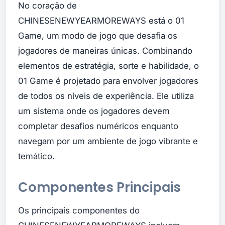
No coração de
CHINESENEWYEARMOREWAYS está o 01
Game, um modo de jogo que desafia os
jogadores de maneiras únicas. Combinando
elementos de estratégia, sorte e habilidade, o
01 Game é projetado para envolver jogadores
de todos os níveis de experiência. Ele utiliza
um sistema onde os jogadores devem
completar desafios numéricos enquanto
navegam por um ambiente de jogo vibrante e
temático.
Componentes Principais
Os principais componentes do