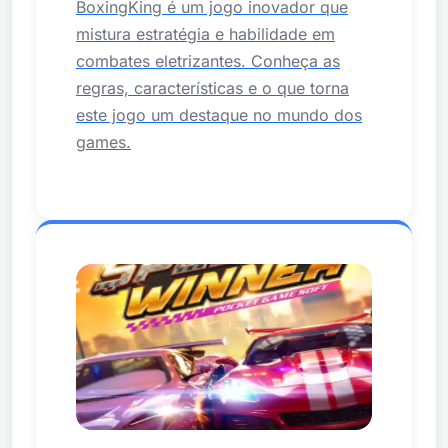
BoxingKing é um jogo inovador que
mistura estratégia e habilidade em
combates eletrizantes. Conheça as
regras, características e o que torna
este jogo um destaque no mundo dos
games.