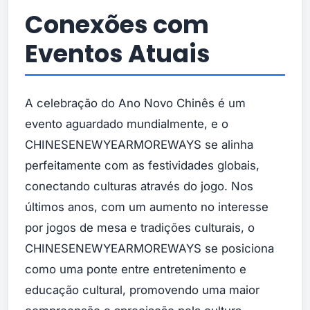
Conexões com
Eventos Atuais
A celebração do Ano Novo Chinês é um
evento aguardado mundialmente, e o
CHINESENEWYEARMOREWAYS se alinha
perfeitamente com as festividades globais,
conectando culturas através do jogo. Nos
últimos anos, com um aumento no interesse
por jogos de mesa e tradições culturais, o
CHINESENEWYEARMOREWAYS se posiciona
como uma ponte entre entretenimento e
educação cultural, promovendo uma maior