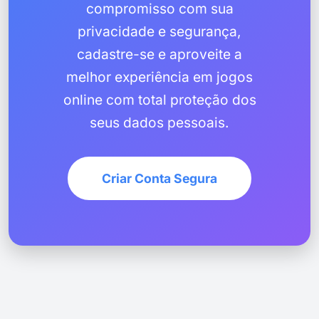
compromisso com sua
privacidade e segurança,
cadastre-se e aproveite a
melhor experiência em jogos
online com total proteção dos
seus dados pessoais.
Criar Conta Segura