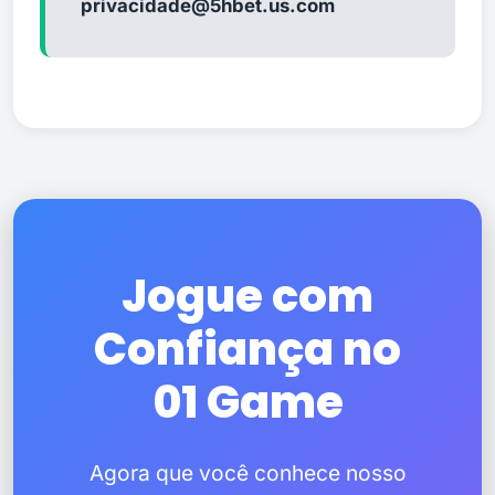
privacidade@5hbet.us.com
Jogue com
Confiança no
01 Game
Agora que você conhece nosso