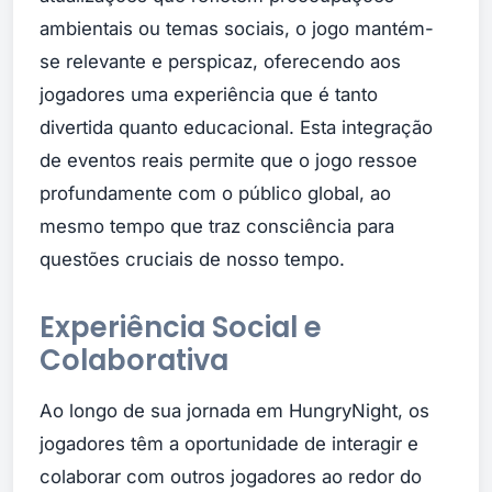
ambientais ou temas sociais, o jogo mantém-
se relevante e perspicaz, oferecendo aos
jogadores uma experiência que é tanto
divertida quanto educacional. Esta integração
de eventos reais permite que o jogo ressoe
profundamente com o público global, ao
mesmo tempo que traz consciência para
questões cruciais de nosso tempo.
Experiência Social e
Colaborativa
Ao longo de sua jornada em HungryNight, os
jogadores têm a oportunidade de interagir e
colaborar com outros jogadores ao redor do