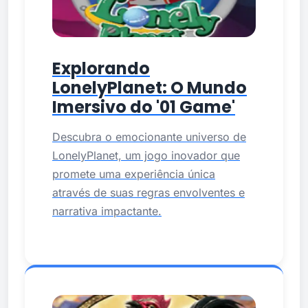
Explorando
LonelyPlanet: O Mundo
Imersivo do '01 Game'
Descubra o emocionante universo de
LonelyPlanet, um jogo inovador que
promete uma experiência única
através de suas regras envolventes e
narrativa impactante.