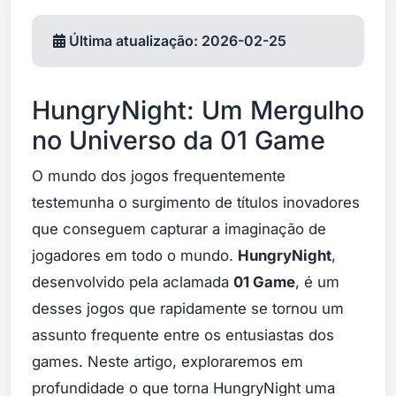
Última atualização: 2026-02-25
HungryNight: Um Mergulho
no Universo da 01 Game
O mundo dos jogos frequentemente
testemunha o surgimento de títulos inovadores
que conseguem capturar a imaginação de
jogadores em todo o mundo.
HungryNight
,
desenvolvido pela aclamada
01 Game
, é um
desses jogos que rapidamente se tornou um
assunto frequente entre os entusiastas dos
games. Neste artigo, exploraremos em
profundidade o que torna HungryNight uma