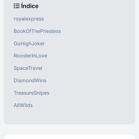
Índice
royalexpress
BookOfThePriestess
GoHighJoker
RoosterInLove
SpaceTravel
DiamondWins
TreasureSnipes
AllWilds