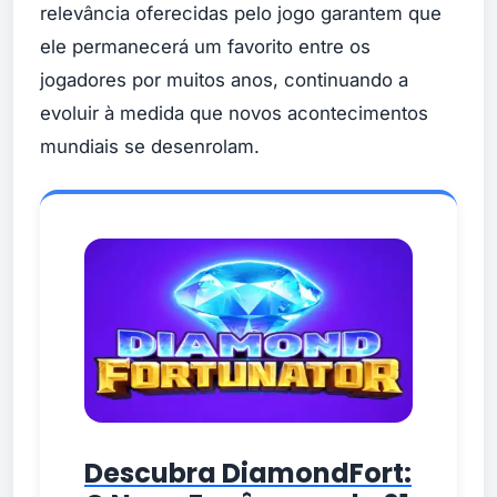
relevância oferecidas pelo jogo garantem que
ele permanecerá um favorito entre os
jogadores por muitos anos, continuando a
evoluir à medida que novos acontecimentos
mundiais se desenrolam.
Descubra DiamondFort: