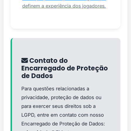
definem a experiência dos jogadores.
Contato do
Encarregado de Proteção
de Dados
Para questões relacionadas a
privacidade, proteção de dados ou
para exercer seus direitos sob a
LGPD, entre em contato com nosso
Encarregado de Proteção de Dados: