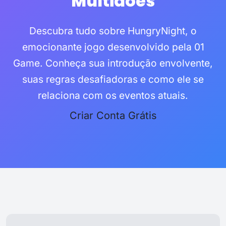
Multidões
Descubra tudo sobre HungryNight, o
emocionante jogo desenvolvido pela 01
Game. Conheça sua introdução envolvente,
suas regras desafiadoras e como ele se
relaciona com os eventos atuais.
Criar Conta Grátis