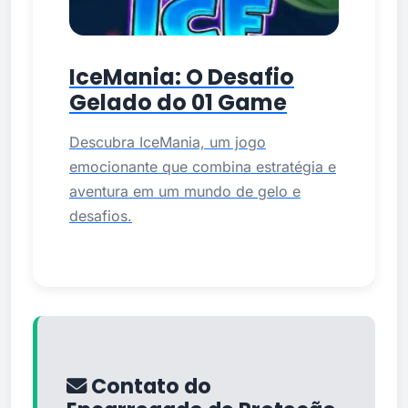
IceMania: O Desafio
Gelado do 01 Game
Descubra IceMania, um jogo
emocionante que combina estratégia e
aventura em um mundo de gelo e
desafios.
Contato do