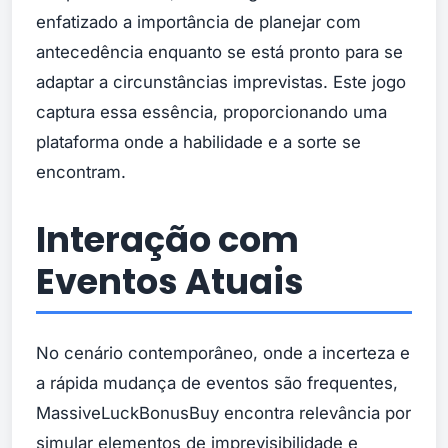
enfatizado a importância de planejar com
antecedência enquanto se está pronto para se
adaptar a circunstâncias imprevistas. Este jogo
captura essa essência, proporcionando uma
plataforma onde a habilidade e a sorte se
encontram.
Interação com
Eventos Atuais
No cenário contemporâneo, onde a incerteza e
a rápida mudança de eventos são frequentes,
MassiveLuckBonusBuy encontra relevância por
simular elementos de imprevisibilidade e