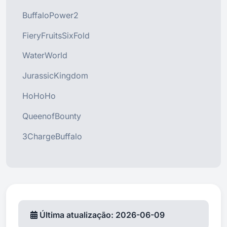
BuffaloPower2
FieryFruitsSixFold
WaterWorld
JurassicKingdom
HoHoHo
QueenofBounty
3ChargeBuffalo
Última atualização: 2026-06-09