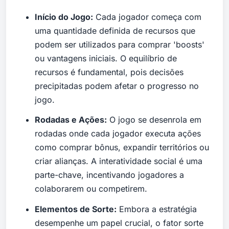
Início do Jogo:
Cada jogador começa com
uma quantidade definida de recursos que
podem ser utilizados para comprar 'boosts'
ou vantagens iniciais. O equilíbrio de
recursos é fundamental, pois decisões
precipitadas podem afetar o progresso no
jogo.
Rodadas e Ações:
O jogo se desenrola em
rodadas onde cada jogador executa ações
como comprar bônus, expandir territórios ou
criar alianças. A interatividade social é uma
parte-chave, incentivando jogadores a
colaborarem ou competirem.
Elementos de Sorte:
Embora a estratégia
desempenhe um papel crucial, o fator sorte