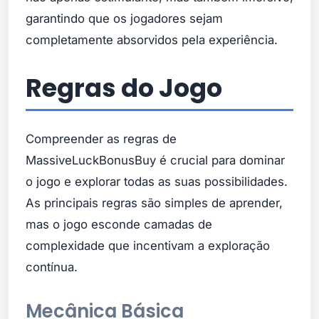
garantindo que os jogadores sejam
completamente absorvidos pela experiência.
Regras do Jogo
Compreender as regras de
MassiveLuckBonusBuy é crucial para dominar
o jogo e explorar todas as suas possibilidades.
As principais regras são simples de aprender,
mas o jogo esconde camadas de
complexidade que incentivam a exploração
contínua.
Mecânica Básica