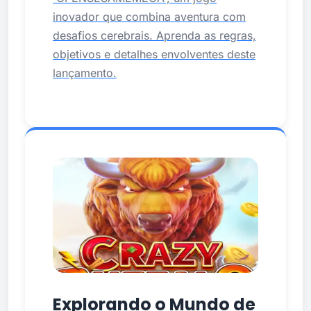
inovador que combina aventura com
desafios cerebrais. Aprenda as regras,
objetivos e detalhes envolventes deste
lançamento.
Explorando o Mundo de