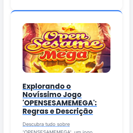
Explorando o
Novíssimo Jogo
'OPENSESAMEMEGA':
Regras e Descrição
Descubra tudo sobre
'OPENSESAMEMEGA', um jogo