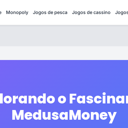
e
Monopoly
Jogos de pesca
Jogos de cassino
Jogos
lorando o Fascin
MedusaMoney