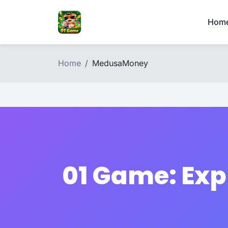
Hom
Home
MedusaMoney
01 Game: Exp