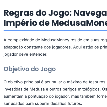
Regras do Jogo: Naveg
Império de MedusaMon
A complexidade de MedusaMoney reside em suas regr
adaptação constante dos jogadores. Aqui estão os pr
jogador deve entender:
Objetivo do Jogo
O objetivo principal é acumular o máximo de tesouros
investidas de Medusa e outros perigos mitológicos. O
aumentam a pontuação do jogador, mas também forne
ser usados para superar desafios futuros.