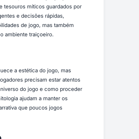
 tesouros míticos guardados por
gentes e decisões rápidas,
ilidades de jogo, mas também
o ambiente traiçoeiro.
uece a estética do jogo, mas
jogadores precisam estar atentos
 universo do jogo e como proceder
itologia ajudam a manter os
rrativa que poucos jogos
e