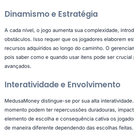
Dinamismo e Estratégia
A cada nível, o jogo aumenta sua complexidade, intro
obstáculos. Isso requer que os jogadores elaborem estr
recursos adquiridos ao longo do caminho. O gerencia
pois saber como e quando usar itens pode ser crucial 
avançados.
Interatividade e Envolvimento
MedusaMoney distingue-se por sua alta interatividade
momento podem ter repercussões duradouras, impacta
elemento de escolha e consequência cativa os jogador
de maneira diferente dependendo das escolhas feitas.