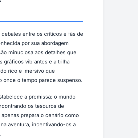
bates entre os críticos e fãs de
conhecida por sua abordagem
ção minuciosa aos detalhes que
ráficos vibrantes e a trilha
do rico e imersivo que
ão onde o tempo parece suspenso.
stabelece a premissa: o mundo
encontrando os tesouros de
o apenas prepara o cenário como
na aventura, incentivando-os a
.