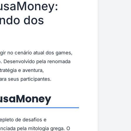
usaMoney:
ndo dos
ir no cenário atual dos games,
o. Desenvolvido pela renomada
ratégia e aventura,
ra seus participantes.
dusaMoney
pleto de desafios e
nciada pela mitologia grega. O