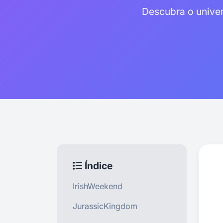
Descubra o unive
Índice
IrishWeekend
JurassicKingdom