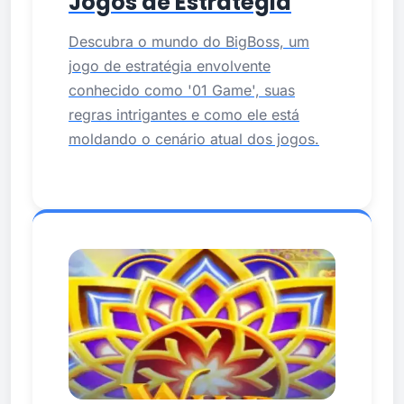
Jogos de Estratégia
Descubra o mundo do BigBoss, um
jogo de estratégia envolvente
conhecido como '01 Game', suas
regras intrigantes e como ele está
moldando o cenário atual dos jogos.