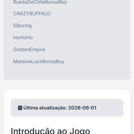
RuedaDeChileBonusBuy
CRAZYBUFFALO
5Boxing
HoHoHo
GoldenEmpire
MassiveLuckBonusBuy
Última atualização: 2026-06-01
Introdução ao Jogo