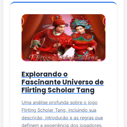
Explorando o
Fascinante Universo de
Flirting Scholar Tang
Uma análise profunda sobre o jogo
Flirting Scholar Tang, incluindo sua
descrição, introdução e as regras que
definem a experiência dos jogadores.