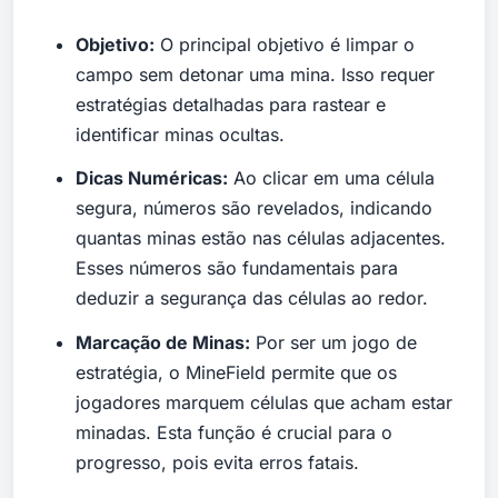
Objetivo:
O principal objetivo é limpar o
campo sem detonar uma mina. Isso requer
estratégias detalhadas para rastear e
identificar minas ocultas.
Dicas Numéricas:
Ao clicar em uma célula
segura, números são revelados, indicando
quantas minas estão nas células adjacentes.
Esses números são fundamentais para
deduzir a segurança das células ao redor.
Marcação de Minas:
Por ser um jogo de
estratégia, o MineField permite que os
jogadores marquem células que acham estar
minadas. Esta função é crucial para o
progresso, pois evita erros fatais.