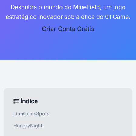
Descubra o mundo do MineField, um jogo
estratégico inovador sob a ótica do 01 Game.
Criar Conta Grátis
Índice
LionGems3pots
HungryNight