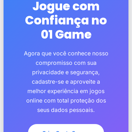
Jogue com
Confiança no
01 Game
Agora que você conhece nosso
compromisso com sua
privacidade e segurança,
cadastre-se e aproveite a
melhor experiência em jogos
online com total proteção dos
seus dados pessoais.