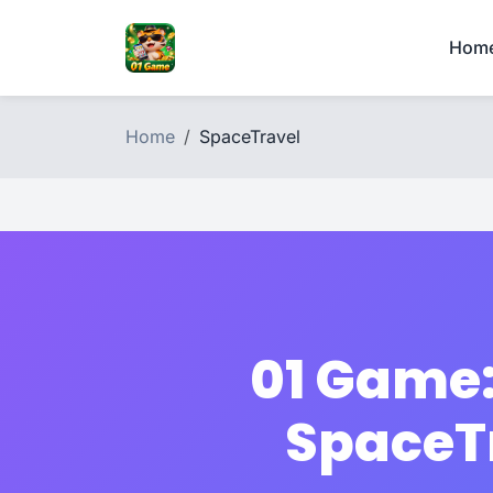
Hom
Home
SpaceTravel
01 Game:
SpaceT