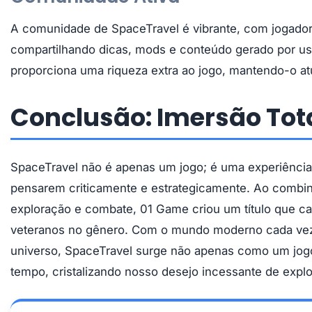
A comunidade de SpaceTravel é vibrante, com jogado
compartilhando dicas, mods e conteúdo gerado por us
proporciona uma riqueza extra ao jogo, mantendo-o atu
Conclusão: Imersão Tot
SpaceTravel não é apenas um jogo; é uma experiência
pensarem criticamente e estrategicamente. Ao combin
exploração e combate, 01 Game criou um título que ca
veteranos no gênero. Com o mundo moderno cada vez 
universo, SpaceTravel surge não apenas como um jo
tempo, cristalizando nosso desejo incessante de expl