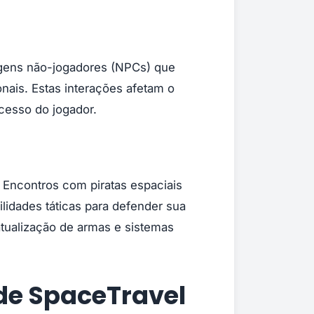
gens não-jogadores (NPCs) que
nais. Estas interações afetam o
ucesso do jogador.
 Encontros com piratas espaciais
lidades táticas para defender sua
atualização de armas e sistemas
 de SpaceTravel