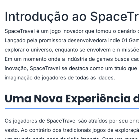
Introdução ao SpaceTr
SpaceTravel é um jogo inovador que tomou o cenário do
Lançado pela promissora desenvolvedora indie 01 Gam
explorar o universo, enquanto se envolvem em missõe
Em um momento onde a indústria de games busca cada
inovação, SpaceTravel se destaca como um título que
imaginação de jogadores de todas as idades.
Uma Nova Experiência 
Os jogadores de SpaceTravel são atraídos por seu en
vasto. Ao contrário dos tradicionais jogos de exploraç