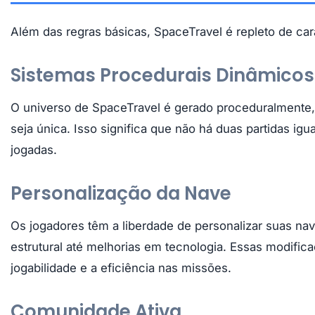
Além das regras básicas, SpaceTravel é repleto de car
Sistemas Procedurais Dinâmicos
O universo de SpaceTravel é gerado proceduralmente,
seja única. Isso significa que não há duas partidas igua
jogadas.
Personalização da Nave
Os jogadores têm a liberdade de personalizar suas na
estrutural até melhorias em tecnologia. Essas modifi
jogabilidade e a eficiência nas missões.
Comunidade Ativa