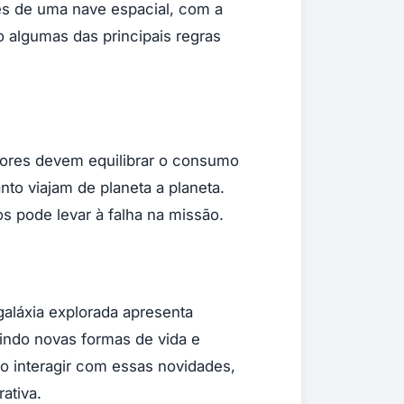
s de uma nave espacial, com a
 algumas das principais regras
ores devem equilibrar o consumo
to viajam de planeta a planeta.
os pode levar à falha na missão.
aláxia explorada apresenta
indo novas formas de vida e
o interagir com essas novidades,
ativa.