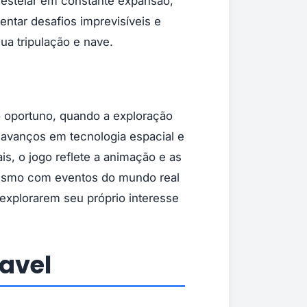
stelar em constante expansão,
entar desafios imprevisíveis e
ua tripulação e nave.
oportuno, quando a exploração
 avanços em tecnologia espacial e
s, o jogo reflete a animação e as
lismo com eventos do mundo real
explorarem seu próprio interesse
avel