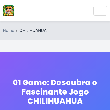
Home
CHILIHUAHUA
01 Game: Descubra o
Fascinante Jogo
CHILIHUAHUA