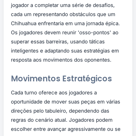
jogador a completar uma série de desafios,
cada um representando obstáculos que um
Chihuahua enfrentaria em uma jornada épica.
Os jogadores devem reunir 'osso-pontos' ao
superar essas barreiras, usando táticas
inteligentes e adaptando suas estratégias em
resposta aos movimentos dos oponentes.
Movimentos Estratégicos
Cada turno oferece aos jogadores a
oportunidade de mover suas peças em várias
direções pelo tabuleiro, dependendo das
regras do cenário atual. Jogadores podem
escolher entre avançar agressivamente ou se