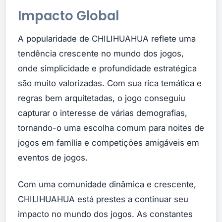
Impacto Global
A popularidade de CHILIHUAHUA reflete uma
tendência crescente no mundo dos jogos,
onde simplicidade e profundidade estratégica
são muito valorizadas. Com sua rica temática e
regras bem arquitetadas, o jogo conseguiu
capturar o interesse de várias demografias,
tornando-o uma escolha comum para noites de
jogos em família e competições amigáveis em
eventos de jogos.
Com uma comunidade dinâmica e crescente,
CHILIHUAHUA está prestes a continuar seu
impacto no mundo dos jogos. As constantes