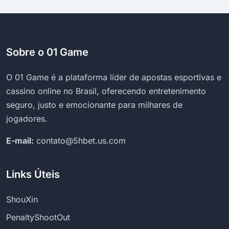
Sobre o 01 Game
O 01 Game é a plataforma líder de apostas esportivas e
cassino online no Brasil, oferecendo entretenimento
seguro, justo e emocionante para milhares de
jogadores.
E-mail:
contato@5hbet.us.com
Links Úteis
ShouXin
PenaltyShootOut