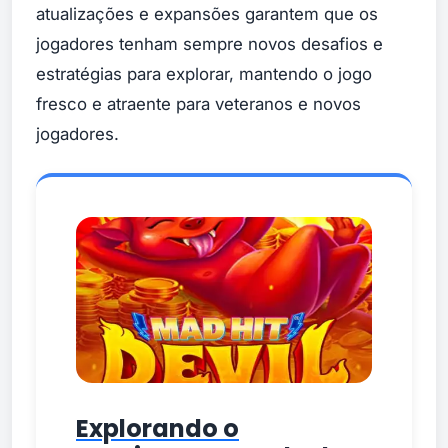
atualizações e expansões garantem que os
jogadores tenham sempre novos desafios e
estratégias para explorar, mantendo o jogo
fresco e atraente para veteranos e novos
jogadores.
Explorando o