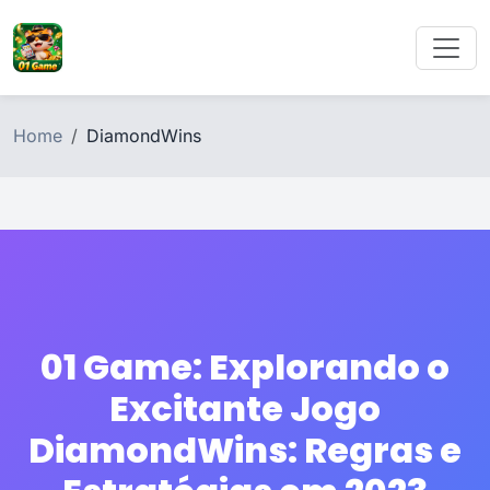
Home
DiamondWins
01 Game: Explorando o
Excitante Jogo
DiamondWins: Regras e