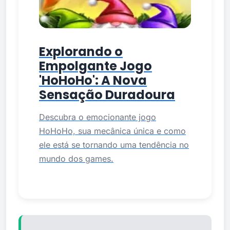
Explorando o
Empolgante Jogo
'HoHoHo': A Nova
Sensação Duradoura
Descubra o emocionante jogo
HoHoHo, sua mecânica única e como
ele está se tornando uma tendência no
mundo dos games.