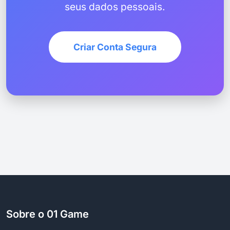
seus dados pessoais.
Criar Conta Segura
Sobre o 01 Game