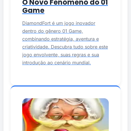
O Novo Fenômeno do 01
Game
DiamondFort é um jogo inovador
dentro do gênero 01 Game,
combinando estratégia, aventura e
criatividade. Descubra tudo sobre este
jogo envolvente, suas regras e sua
introdução ao cenário mundial.