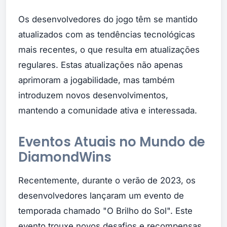
Os desenvolvedores do jogo têm se mantido
atualizados com as tendências tecnológicas
mais recentes, o que resulta em atualizações
regulares. Estas atualizações não apenas
aprimoram a jogabilidade, mas também
introduzem novos desenvolvimentos,
mantendo a comunidade ativa e interessada.
Eventos Atuais no Mundo de
DiamondWins
Recentemente, durante o verão de 2023, os
desenvolvedores lançaram um evento de
temporada chamado "O Brilho do Sol". Este
evento trouxe novos desafios e recompensas