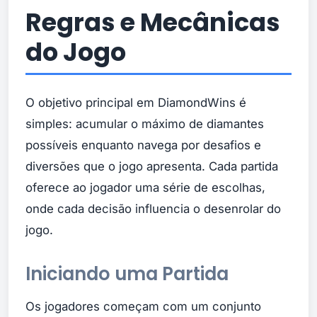
Regras e Mecânicas
do Jogo
O objetivo principal em DiamondWins é
simples: acumular o máximo de diamantes
possíveis enquanto navega por desafios e
diversões que o jogo apresenta. Cada partida
oferece ao jogador uma série de escolhas,
onde cada decisão influencia o desenrolar do
jogo.
Iniciando uma Partida
Os jogadores começam com um conjunto