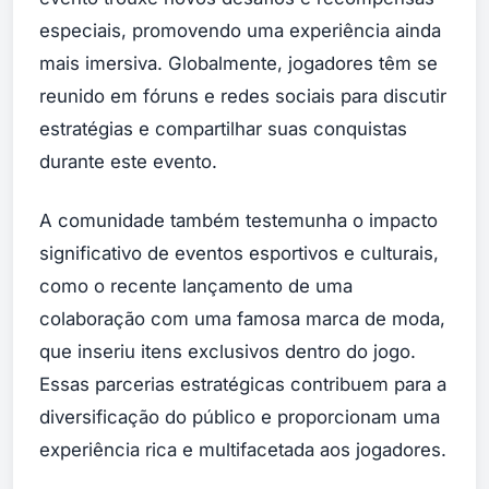
especiais, promovendo uma experiência ainda
mais imersiva. Globalmente, jogadores têm se
reunido em fóruns e redes sociais para discutir
estratégias e compartilhar suas conquistas
durante este evento.
A comunidade também testemunha o impacto
significativo de eventos esportivos e culturais,
como o recente lançamento de uma
colaboração com uma famosa marca de moda,
que inseriu itens exclusivos dentro do jogo.
Essas parcerias estratégicas contribuem para a
diversificação do público e proporcionam uma
experiência rica e multifacetada aos jogadores.