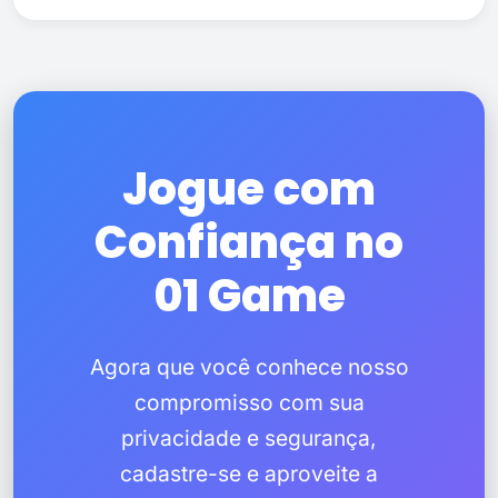
Jogue com
Confiança no
01 Game
Agora que você conhece nosso
compromisso com sua
privacidade e segurança,
cadastre-se e aproveite a