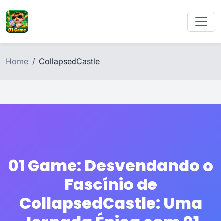
Home
CollapsedCastle
01 Game: Desvendando o
Fascínio de
CollapsedCastle: Uma