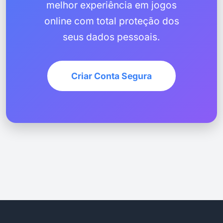
melhor experiência em jogos
online com total proteção dos
seus dados pessoais.
Criar Conta Segura