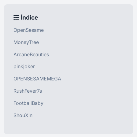
Índice
OpenSesame
MoneyTree
ArcaneBeauties
pinkjoker
OPENSESAMEMEGA
RushFever7s
FootballBaby
ShouXin