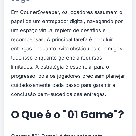
Em CourierSweeper, os jogadores assumem o
papel de um entregador digital, navegando por
um espaço virtual repleto de desafios e
recompensas. A principal tarefa é concluir
entregas enquanto evita obstáculos e inimigos,
tudo isso enquanto gerencia recursos
limitados. A estratégia é essencial para o
progresso, pois os jogadores precisam planejar
cuidadosamente cada passo para garantir a
conclusão bem-sucedida das entregas.
O Que é o "01 Game"?