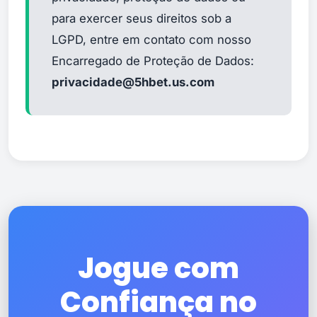
para exercer seus direitos sob a
LGPD, entre em contato com nosso
Encarregado de Proteção de Dados:
privacidade@5hbet.us.com
Jogue com
Confiança no