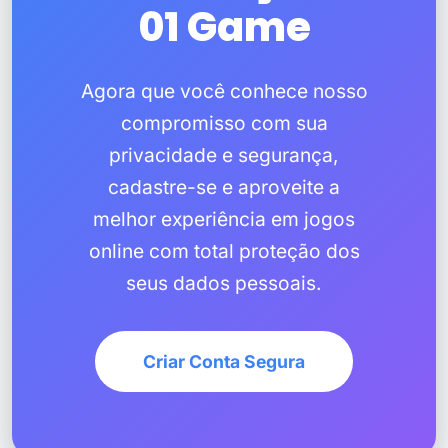
01 Game
Agora que você conhece nosso
compromisso com sua
privacidade e segurança,
cadastre-se e aproveite a
melhor experiência em jogos
online com total proteção dos
seus dados pessoais.
Criar Conta Segura