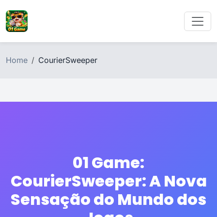
Home
CourierSweeper
01 Game:
CourierSweeper: A Nova
Sensação do Mundo dos