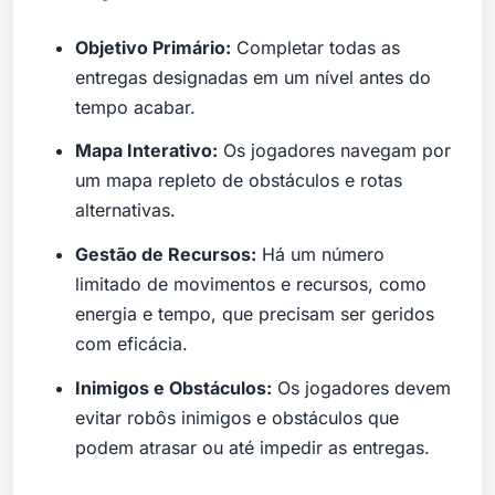
Objetivo Primário:
Completar todas as
entregas designadas em um nível antes do
tempo acabar.
Mapa Interativo:
Os jogadores navegam por
um mapa repleto de obstáculos e rotas
alternativas.
Gestão de Recursos:
Há um número
limitado de movimentos e recursos, como
energia e tempo, que precisam ser geridos
com eficácia.
Inimigos e Obstáculos:
Os jogadores devem
evitar robôs inimigos e obstáculos que
podem atrasar ou até impedir as entregas.