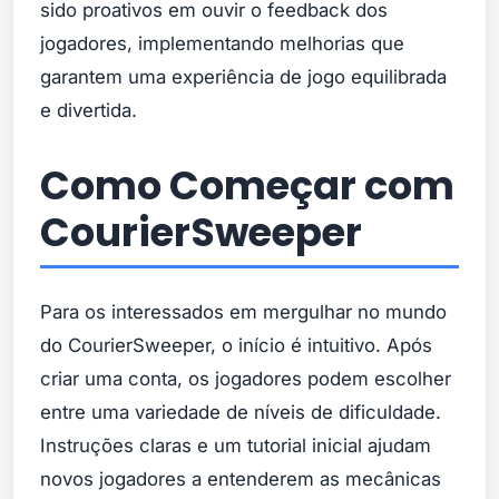
sido proativos em ouvir o feedback dos
jogadores, implementando melhorias que
garantem uma experiência de jogo equilibrada
e divertida.
Como Começar com
CourierSweeper
Para os interessados em mergulhar no mundo
do CourierSweeper, o início é intuitivo. Após
criar uma conta, os jogadores podem escolher
entre uma variedade de níveis de dificuldade.
Instruções claras e um tutorial inicial ajudam
novos jogadores a entenderem as mecânicas