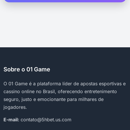
Sobre o 01 Game
O 01 Game é a plataforma líder de apostas esportivas e
cassino online no Brasil, oferecendo entretenimento
seguro, justo e emocionante para milhares de
jogadores.
E-mail:
contato@5hbet.us.com