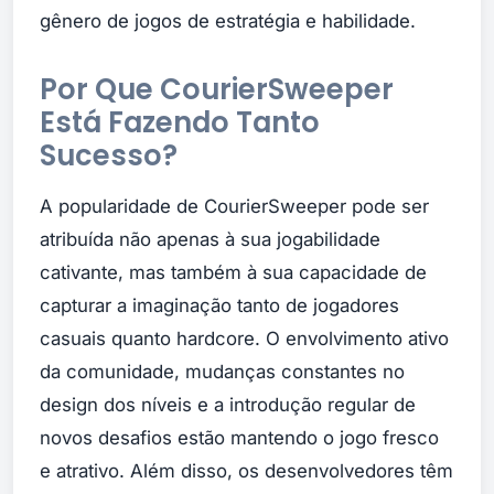
gênero de jogos de estratégia e habilidade.
Por Que CourierSweeper
Está Fazendo Tanto
Sucesso?
A popularidade de CourierSweeper pode ser
atribuída não apenas à sua jogabilidade
cativante, mas também à sua capacidade de
capturar a imaginação tanto de jogadores
casuais quanto hardcore. O envolvimento ativo
da comunidade, mudanças constantes no
design dos níveis e a introdução regular de
novos desafios estão mantendo o jogo fresco
e atrativo. Além disso, os desenvolvedores têm