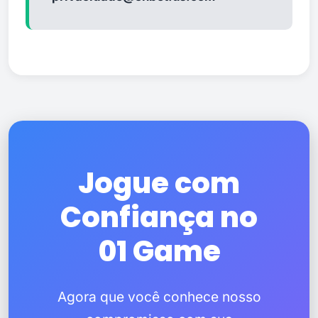
Jogue com
Confiança no
01 Game
Agora que você conhece nosso