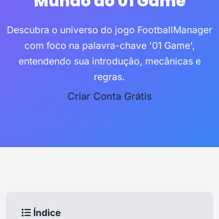
Mundo do 01 Game
Descubra o universo do jogo FootballManager
com foco na palavra-chave '01 Game',
entendendo sua introdução, mecânicas e
regras.
Criar Conta Grátis
Índice