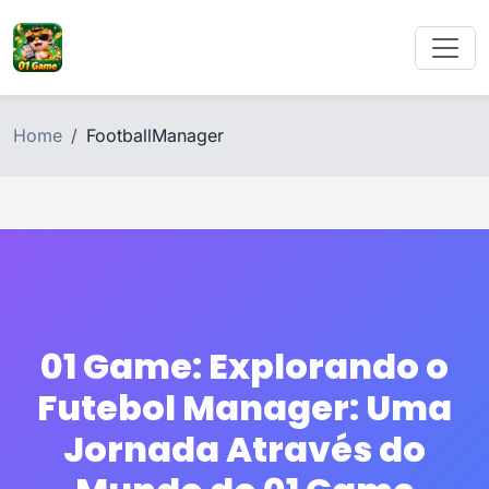
Home
FootballManager
01 Game: Explorando o
Futebol Manager: Uma
Jornada Através do