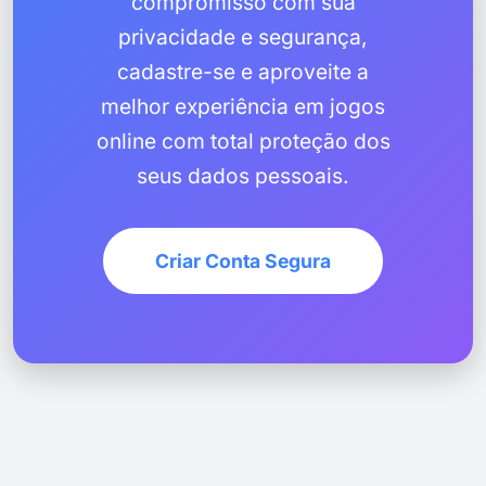
compromisso com sua
privacidade e segurança,
cadastre-se e aproveite a
melhor experiência em jogos
online com total proteção dos
seus dados pessoais.
Criar Conta Segura